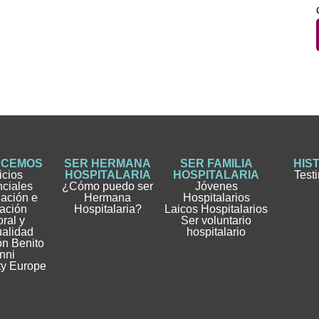
ACEMOS
SER HERMANA
SER FAMILIA
HIS
icios
HOSPITALARIA
HOSPITALARIA
Test
nciales
¿Cómo puedo ser
Jóvenes
gación e
Hermana
Hospitalarios
ación
Hospitalaria?
Laicos Hospitalarios
ral y
Ser voluntario
ualidad
hospitalario
n Benito
nni
ty Europe