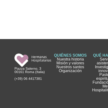
QUIÉNES SOMOS
QUÉ H
Nuestra historia
Serv
Misión y valores
asiste
Nuestros santos
Investi
Piazza Salerno, 3
Organización
innov
00161 Roma (Italia)
Pasto
espirit
(+39) 06 4417381
Fundació
Me
Hospitali