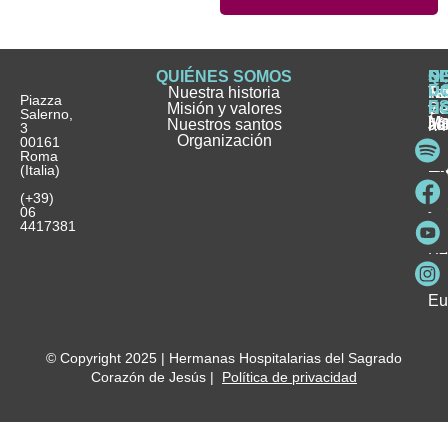
QUIÉNES SOMOS
Q
S
S
HI
NO
D
Nuestra historia
H
H
FA
Te
No
Piazza
E
Misión y valores
Se
H
H
y
Salerno,
M
Nuestros santos
as
¿
Jó
ag
3
Organización
In
pu
Ho
00161
Pu
Roma
e
se
La
es
(Italia)
in
He
Ho
Pa
Ho
Se
(+39)
y
vo
06
es
ho
4417381
Fu
Be
Me
Ho
Eu
© Copyright 2025 | Hermanas Hospitalarias del Sagrado
Corazón de Jesús |
Política de privacidad