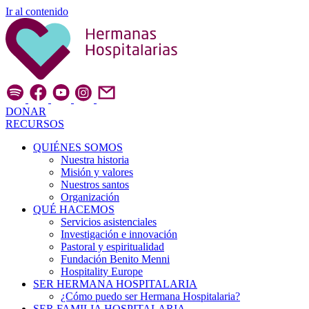
Ir al contenido
DONAR
RECURSOS
QUIÉNES SOMOS
Nuestra historia
Misión y valores
Nuestros santos
Organización
QUÉ HACEMOS
Servicios asistenciales
Investigación e innovación
Pastoral y espiritualidad
Fundación Benito Menni
Hospitality Europe
SER HERMANA HOSPITALARIA
¿Cómo puedo ser Hermana Hospitalaria?
SER FAMILIA HOSPITALARIA