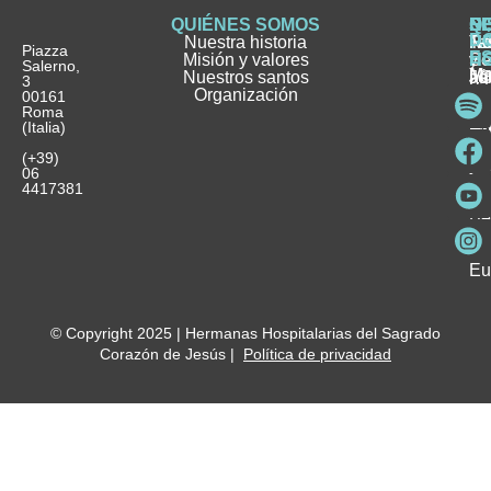
QUIÉNES SOMOS
Q
S
S
HI
NO
D
Nuestra historia
H
H
FA
Te
No
Piazza
E
Misión y valores
Se
H
H
y
Salerno,
M
Nuestros santos
as
¿
Jó
ag
3
Organización
In
pu
Ho
00161
Pu
Roma
e
se
La
es
(Italia)
in
He
Ho
Pa
Ho
Se
(+39)
y
vo
06
es
ho
4417381
Fu
Be
Me
Ho
Eu
© Copyright 2025 | Hermanas Hospitalarias del Sagrado
Corazón de Jesús |
Política de privacidad