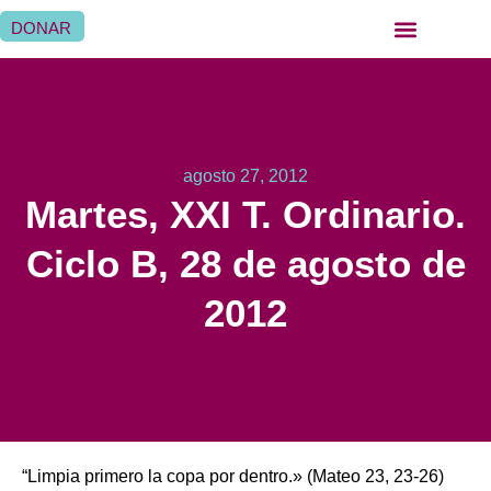
DONAR
QUIÉNES SOMOS
QUÉ HACEMOS
SER HERMANA HOSPITALARIA
SER FAMILIA HOSPITALARIA
DÓNDE ESTAMOS
agosto 27, 2012
Martes, XXI T. Ordinario.
Ciclo B, 28 de agosto de
2012
“Limpia primero la copa por dentro.» (Mateo 23, 23-26)