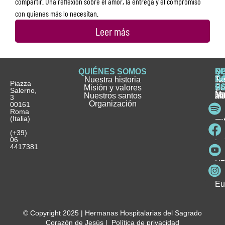
compartir. Una reflexión sobre el amor, la entrega y el compromiso
con quienes más lo necesitan.
Leer más
QUIÉNES SOMOS
Q
S
S
HI
NO
D
Nuestra historia
H
H
FA
Te
No
Piazza
E
Misión y valores
Se
H
H
y
Salerno,
M
Nuestros santos
as
¿
Jó
ag
3
Organización
In
pu
Ho
00161
Pu
Roma
e
se
La
es
(Italia)
in
He
Ho
Pa
Ho
Se
(+39)
y
vo
06
es
ho
4417381
Fu
Be
Me
Ho
Eu
© Copyright 2025 | Hermanas Hospitalarias del Sagrado
Corazón de Jesús |
Política de privacidad