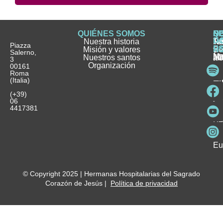
QUIÉNES SOMOS
Q
S
S
HI
NO
D
Nuestra historia
H
H
FA
Te
No
Piazza
E
Misión y valores
Se
H
H
y
Salerno,
M
Nuestros santos
as
¿
Jó
ag
3
Organización
In
pu
Ho
00161
Pu
Roma
e
se
La
es
(Italia)
in
He
Ho
Pa
Ho
Se
(+39)
y
vo
06
es
ho
4417381
Fu
Be
Me
Ho
Eu
© Copyright 2025 | Hermanas Hospitalarias del Sagrado
Corazón de Jesús |
Política de privacidad