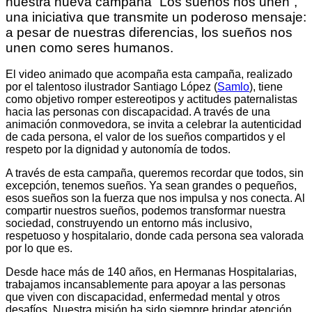
nuestra nueva campaña “Los sueños nos unen”,
una iniciativa que transmite un poderoso mensaje:
a pesar de nuestras diferencias, los sueños nos
unen como seres humanos.
El video animado que acompaña esta campaña, realizado
por el talentoso ilustrador Santiago López (
Samlo
), tiene
como objetivo romper estereotipos y actitudes paternalistas
hacia las personas con discapacidad. A través de una
animación conmovedora, se invita a celebrar la autenticidad
de cada persona, el valor de los sueños compartidos y el
respeto por la dignidad y autonomía de todos.
A través de esta campaña, queremos recordar que todos, sin
excepción, tenemos sueños. Ya sean grandes o pequeños,
esos sueños son la fuerza que nos impulsa y nos conecta. Al
compartir nuestros sueños, podemos transformar nuestra
sociedad, construyendo un entorno más inclusivo,
respetuoso y hospitalario, donde cada persona sea valorada
por lo que es.
Desde hace más de 140 años, en Hermanas Hospitalarias,
trabajamos incansablemente para apoyar a las personas
que viven con discapacidad, enfermedad mental y otros
desafíos. Nuestra misión ha sido siempre brindar atención