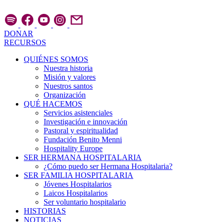
Ir
al
contenido
DONAR
RECURSOS
QUIÉNES SOMOS
Nuestra historia
Misión y valores
Nuestros santos
Organización
QUÉ HACEMOS
Servicios asistenciales
Investigación e innovación
Pastoral y espiritualidad
Fundación Benito Menni
Hospitality Europe
SER HERMANA HOSPITALARIA
¿Cómo puedo ser Hermana Hospitalaria?
SER FAMILIA HOSPITALARIA
Jóvenes Hospitalarios
Laicos Hospitalarios
Ser voluntario hospitalario
HISTORIAS
NOTICIAS