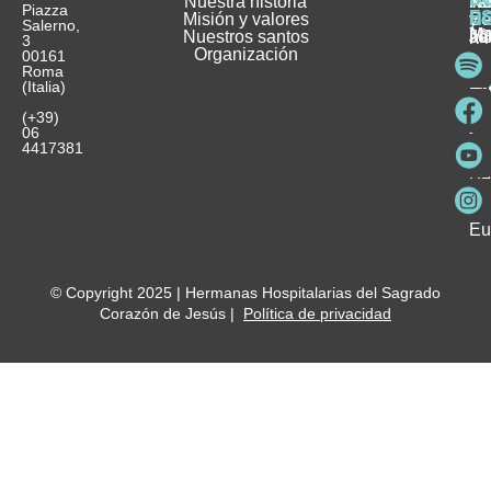
Nuestra historia
H
H
FA
Te
No
Piazza
E
Misión y valores
Se
H
H
y
Salerno,
M
Nuestros santos
as
¿
Jó
ag
3
Organización
In
pu
Ho
00161
Pu
Roma
e
se
La
es
(Italia)
in
He
Ho
Pa
Ho
Se
(+39)
y
vo
06
es
ho
4417381
Fu
Be
Me
Ho
Eu
© Copyright 2025 | Hermanas Hospitalarias del Sagrado
Corazón de Jesús |
Política de privacidad