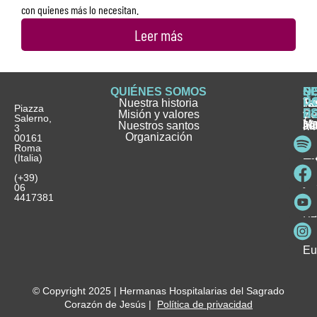
con quienes más lo necesitan.
Leer más
QUIÉNES SOMOS
Q
S
S
HI
NO
D
Nuestra historia
H
H
FA
Te
No
Piazza
E
Misión y valores
Se
H
H
y
Salerno,
M
Nuestros santos
as
¿
Jó
ag
3
Organización
In
pu
Ho
00161
Pu
Roma
e
se
La
es
(Italia)
in
He
Ho
Pa
Ho
Se
(+39)
y
vo
06
es
ho
4417381
Fu
Be
Me
Ho
Eu
© Copyright 2025 | Hermanas Hospitalarias del Sagrado
Corazón de Jesús |
Política de privacidad