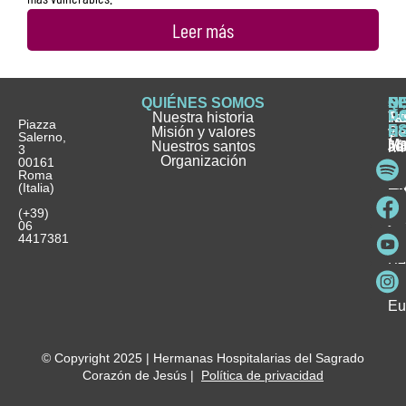
Leer más
QUIÉNES SOMOS
Q
S
S
HI
NO
D
Nuestra historia
H
H
FA
Te
No
Piazza
E
Misión y valores
Se
H
H
y
Salerno,
M
Nuestros santos
as
¿
Jó
ag
3
Organización
In
pu
Ho
00161
Pu
Roma
e
se
La
es
(Italia)
in
He
Ho
Pa
Ho
Se
(+39)
y
vo
06
es
ho
4417381
Fu
Be
Me
Ho
Eu
© Copyright 2025 | Hermanas Hospitalarias del Sagrado
Corazón de Jesús |
Política de privacidad