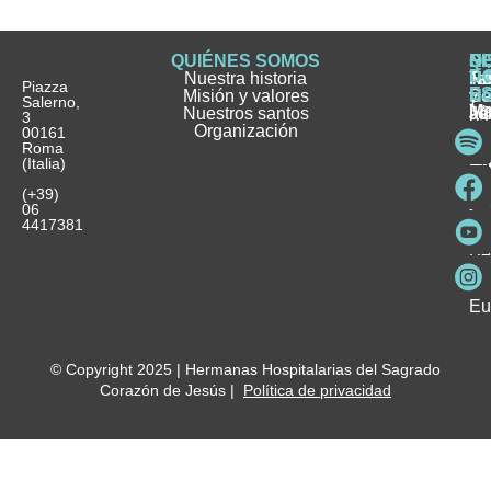
QUIÉNES SOMOS
Q
S
S
HI
NO
D
Nuestra historia
H
H
FA
Te
No
Piazza
E
Misión y valores
Se
H
H
y
Salerno,
M
Nuestros santos
as
¿
Jó
ag
3
Organización
In
pu
Ho
00161
Pu
Roma
e
se
La
es
(Italia)
in
He
Ho
Pa
Ho
Se
(+39)
y
vo
06
es
ho
4417381
Fu
Be
Me
Ho
Eu
© Copyright 2025 | Hermanas Hospitalarias del Sagrado
Corazón de Jesús |
Política de privacidad