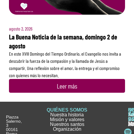
agosto 2, 2026
La Buena Noticia de la semana, domingo 2 de
agosto
En este XVIII Domingo del Tiempo Ordinario, el Evangelio nos invita a
descubrir la fuerza de la compasión y la llamada de Jesús a
compartir. Una reflexión sobre el amor, la entrega y el compromiso
con quienes más lo necesitan.
Leer más
QUIÉNES SOMOS
Q
S
S
HI
NO
D
Nuestra historia
H
H
FA
Te
No
Piazza
E
Misión y valores
Se
H
H
y
Salerno,
M
Nuestros santos
as
¿
Jó
ag
3
Organización
In
pu
Ho
00161
Pu
Roma
e
se
La