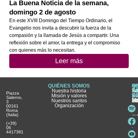
La Buena Noticia de la semana,
domingo 2 de agosto
En este XVIII Domingo del Tiempo Ordinario, el
Evangelio nos invita a descubrir la fuerza de la
compasión y la llamada de Jesús a compartir. Una
reflexión sobre el amor, la entrega y el compromiso
con quienes más lo necesitan.
Leer más
QUIÉNES SOMOS
Q
S
S
HI
NO
D
Nuestra historia
H
H
FA
Te
No
Piazza
E
Misión y valores
Se
H
H
y
Salerno,
M
Nuestros santos
as
¿
Jó
ag
3
Organización
In
pu
Ho
00161
Pu
Roma
e
se
La
es
(Italia)
in
He
Ho
Pa
Ho
Se
(+39)
y
vo
06
es
ho
4417381
Fu