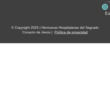
Be
Me
Ho
Eu
© Copyright 2025 | Hermanas Hospitalarias del Sagrado
Corazón de Jesús |
Política de privacidad