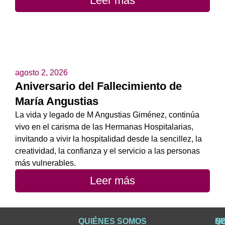
Leer más
agosto 2, 2026
Aniversario del Fallecimiento de
María Angustias
La vida y legado de M Angustias Giménez, continúa
vivo en el carisma de las Hermanas Hospitalarias,
invitando a vivir la hospitalidad desde la sencillez, la
creatividad, la confianza y el servicio a las personas
más vulnerables.
Leer más
QUIÉNES SOMOS
Q
S
S
HI
NO