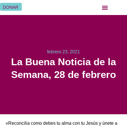
DONAR
QUIÉNES SOMOS
QUÉ HACEMOS
SER HERMANA HOSPITALARIA
SER FAMILIA HOSPITALARIA
DÓNDE ESTAMOS
febrero 23, 2021
La Buena Noticia de la
Semana, 28 de febrero
«Reconcilia como debes tu alma con tu Jesús y únete a