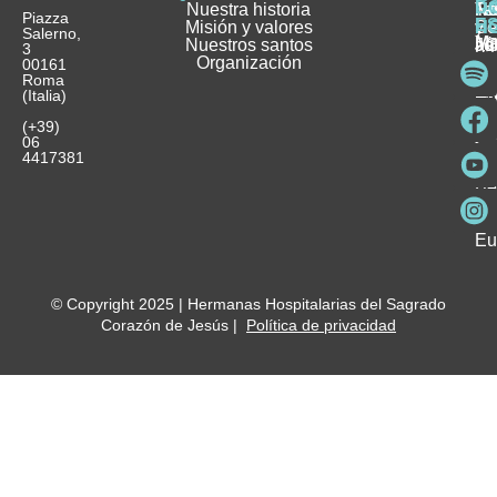
D
Nuestra historia
H
H
FA
Te
No
Piazza
E
Misión y valores
Se
H
H
y
Salerno,
M
Nuestros santos
as
¿
Jó
ag
3
Organización
In
pu
Ho
00161
Pu
Roma
e
se
La
es
(Italia)
in
He
Ho
Pa
Ho
Se
(+39)
y
vo
06
es
ho
4417381
Fu
Be
Me
Ho
Eu
© Copyright 2025 | Hermanas Hospitalarias del Sagrado
Corazón de Jesús |
Política de privacidad