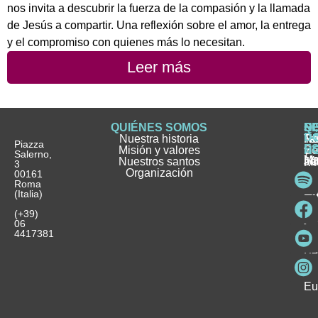
nos invita a descubrir la fuerza de la compasión y la llamada
de Jesús a compartir. Una reflexión sobre el amor, la entrega
y el compromiso con quienes más lo necesitan.
Leer más
QUIÉNES SOMOS
Q
S
S
HI
NO
D
Nuestra historia
H
H
FA
Te
No
Piazza
E
Misión y valores
Se
H
H
y
Salerno,
M
Nuestros santos
as
¿
Jó
ag
3
Organización
In
pu
Ho
00161
Pu
Roma
e
se
La
es
(Italia)
in
He
Ho
Pa
Ho
Se
(+39)
y
vo
06
es
ho
4417381
Fu
Be
Me
Ho
Eu