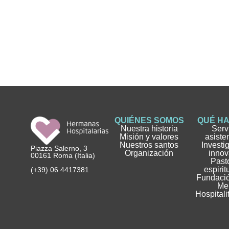
QUIÉNES SOMOS
QUÉ H
Nuestra historia
Serv
Misión y valores
asiste
Nuestros santos
Investi
Piazza Salerno, 3
Organización
innov
00161 Roma (Italia)
Pasto
espirit
(+39) 06 4417381
Fundació
Me
Hospitali