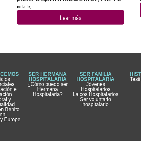
en la fe.
Leer más
ACEMOS
SER HERMANA
SER FAMILIA
HIS
icios
HOSPITALARIA
HOSPITALARIA
Test
nciales
¿Cómo puedo ser
Jóvenes
gación e
Hermana
Hospitalarios
ación
Hospitalaria?
Laicos Hospitalarios
ral y
Ser voluntario
ualidad
hospitalario
n Benito
nni
ty Europe