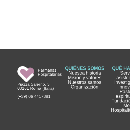
QUIÉNES SOMOS
QUÉ H
Nuestra historia
Serv
Misión y valores
asiste
Nuestros santos
Investi
Piazza Salerno, 3
Organización
innov
00161 Roma (Italia)
Pasto
espirit
(+39) 06 4417381
Fundació
Me
Hospitali