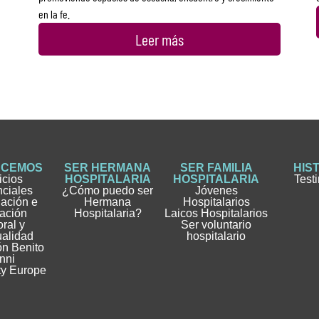
en la fe.
Leer más
ACEMOS
SER HERMANA
SER FAMILIA
HIS
icios
HOSPITALARIA
HOSPITALARIA
Test
nciales
¿Cómo puedo ser
Jóvenes
gación e
Hermana
Hospitalarios
ación
Hospitalaria?
Laicos Hospitalarios
ral y
Ser voluntario
ualidad
hospitalario
n Benito
nni
ty Europe