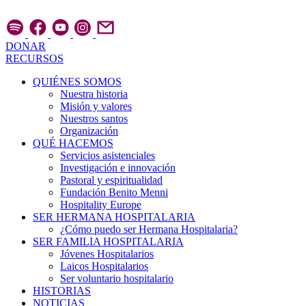
Ir
al
contenido
DONAR
RECURSOS
QUIÉNES SOMOS
Nuestra historia
Misión y valores
Nuestros santos
Organización
QUÉ HACEMOS
Servicios asistenciales
Investigación e innovación
Pastoral y espiritualidad
Fundación Benito Menni
Hospitality Europe
SER HERMANA HOSPITALARIA
¿Cómo puedo ser Hermana Hospitalaria?
SER FAMILIA HOSPITALARIA
Jóvenes Hospitalarios
Laicos Hospitalarios
Ser voluntario hospitalario
HISTORIAS
NOTICIAS