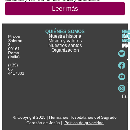
Leer más
QUIÉNES SOMOS
QU
SE
SE
HI
NO
Nuestra historia
HA
HE
FAM
Tes
Not
DÓ
Piazza
Salerno,
Misión y valores
Ser
HO
HO
y
ES
3
Nuestros santos
asi
¿C
Jóv
age
Ma
00161
Organización
Inv
pue
Hos
Pub
Roma
e
ser
Lai
(Italia)
esp
inn
He
Hos
Pas
Hos
Ser
(+39)
y
volu
06
4417381
espi
hosp
Fun
Ben
Men
Hosp
Eur
© Copyright 2025 | Hermanas Hospitalarias del Sagrado
Corazón de Jesús |
Política de privacidad