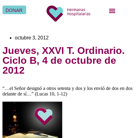
DONAR
QUIÉNES SOMOS
QUÉ HACEMOS
SER HERMANA HOSPITALARIA
SER FAMILIA HOSPITALARIA
DÓNDE ESTAMOS
octubre 3, 2012
Jueves, XXVI T. Ordinario.
Ciclo B, 4 de octubre de
2012
“…el Señor designó a otros setenta y dos y los envió de dos en dos
delante de sí…” (Lucas 10, 1-12)