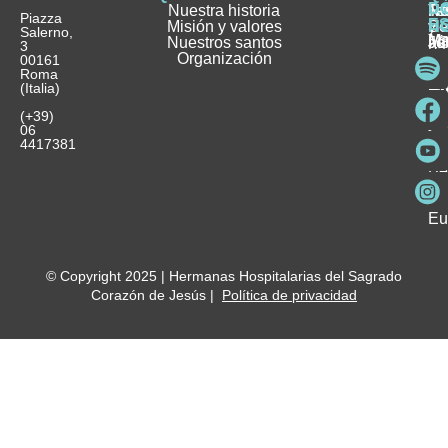
D
Nuestra historia
H
H
FA
Te
No
Piazza
E
Misión y valores
Se
H
H
y
Salerno,
M
Nuestros santos
as
¿
Jó
ag
3
Organización
In
pu
Ho
00161
Pu
Roma
e
se
La
es
(Italia)
in
He
Ho
Pa
Ho
Se
(+39)
y
vo
06
es
ho
4417381
Fu
Be
Me
Ho
Eu
© Copyright 2025 | Hermanas Hospitalarias del Sagrado
Corazón de Jesús |
Política de privacidad