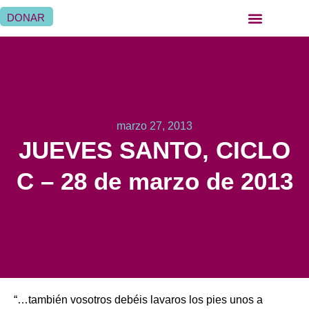
DONAR
QUIÉNES SOMOS
QUÉ HACEMOS
SER HERMANA HOSPITALARIA
SER FAMILIA HOSPITALARIA
DÓNDE ESTAMOS
marzo 27, 2013
JUEVES SANTO, CICLO
C – 28 de marzo de 2013
“…también vosotros debéis lavaros los pies unos a