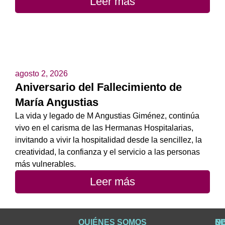
Leer más
agosto 2, 2026
Aniversario del Fallecimiento de
María Angustias
La vida y legado de M Angustias Giménez, continúa
vivo en el carisma de las Hermanas Hospitalarias,
invitando a vivir la hospitalidad desde la sencillez, la
creatividad, la confianza y el servicio a las personas
más vulnerables.
Leer más
QUIÉNES SOMOS
Q
S
S
HI
NO