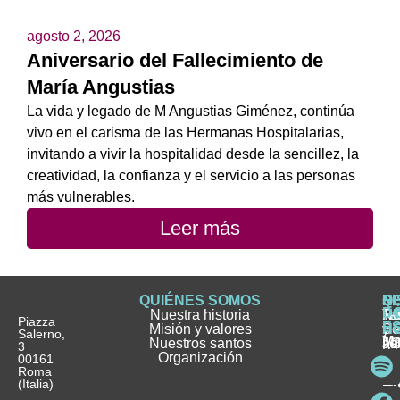
agosto 2, 2026
Aniversario del Fallecimiento de
María Angustias
La vida y legado de M Angustias Giménez, continúa
vivo en el carisma de las Hermanas Hospitalarias,
invitando a vivir la hospitalidad desde la sencillez, la
creatividad, la confianza y el servicio a las personas
más vulnerables.
Leer más
QUIÉNES SOMOS
Q
S
S
HI
NO
D
Nuestra historia
H
H
FA
Te
No
Piazza
E
Misión y valores
Se
H
H
y
Salerno,
M
Nuestros santos
as
¿
Jó
ag
3
Organización
In
pu
Ho
00161
Pu
Roma
e
se
La
es
(Italia)
in
He
Ho