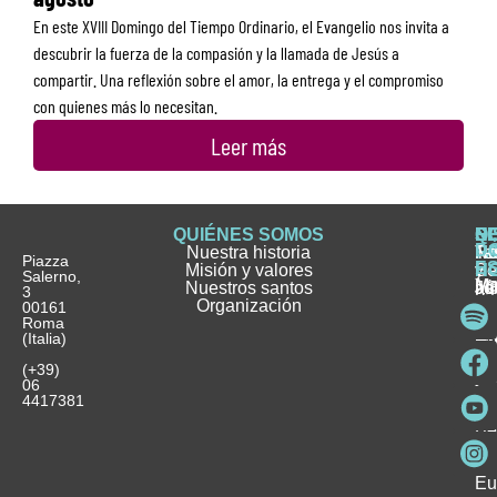
En este XVIII Domingo del Tiempo Ordinario, el Evangelio nos invita a
descubrir la fuerza de la compasión y la llamada de Jesús a
compartir. Una reflexión sobre el amor, la entrega y el compromiso
con quienes más lo necesitan.
Leer más
QUIÉNES SOMOS
Q
S
S
HI
NO
D
Nuestra historia
H
H
FA
Te
No
Piazza
E
Misión y valores
Se
H
H
y
Salerno,
M
Nuestros santos
as
¿
Jó
ag
3
Organización
In
pu
Ho
00161
Pu
Roma
e
se
La
es
(Italia)
in
He
Ho
Pa
Ho
Se
(+39)
y
vo
06
es
ho
4417381
Fu
Be
Me
Ho
Eu