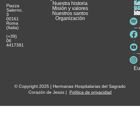
D
Nuestra historia
H
H
FA
Te
No
Piazza
E
Misión y valores
Se
H
H
y
Salerno,
M
Nuestros santos
as
¿
Jó
ag
3
Organización
In
pu
Ho
00161
Pu
Roma
e
se
La
es
(Italia)
in
He
Ho
Pa
Ho
Se
(+39)
y
vo
06
es
ho
4417381
Fu
Be
Me
Ho
Eu
© Copyright 2025 | Hermanas Hospitalarias del Sagrado
Corazón de Jesús |
Política de privacidad