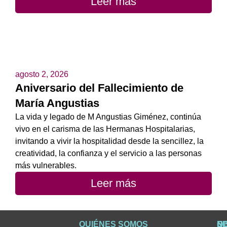
Leer más
agosto 2, 2026
Aniversario del Fallecimiento de
María Angustias
La vida y legado de M Angustias Giménez, continúa
vivo en el carisma de las Hermanas Hospitalarias,
invitando a vivir la hospitalidad desde la sencillez, la
creatividad, la confianza y el servicio a las personas
más vulnerables.
Leer más
QUIÉNES SOMOS
Q
S
S
HI
NO