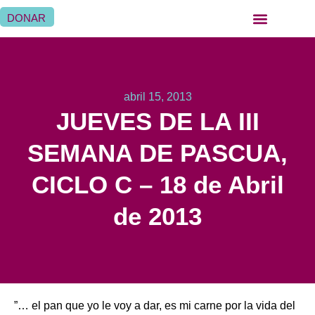
DONAR
QUIÉNES SOMOS
QUÉ HACEMOS
SER HERMANA HOSPITALARIA
SER FAMILIA HOSPITALARIA
DÓNDE ESTAMOS
abril 15, 2013
JUEVES DE LA III
SEMANA DE PASCUA,
CICLO C – 18 de Abril
de 2013
”… el pan que yo le voy a dar, es mi carne por la vida del