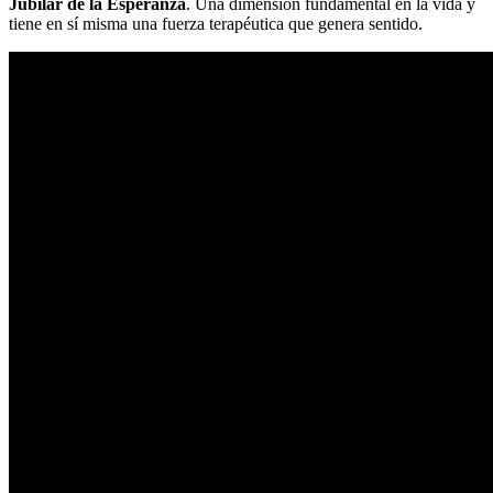
Jubilar de la Esperanza
. Una dimensión fundamental en la vida y
tiene en sí misma una fuerza terapéutica que genera sentido.