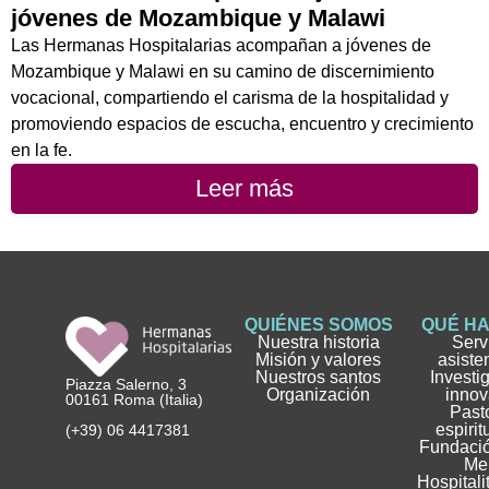
jóvenes de Mozambique y Malawi
Las Hermanas Hospitalarias acompañan a jóvenes de
Mozambique y Malawi en su camino de discernimiento
vocacional, compartiendo el carisma de la hospitalidad y
promoviendo espacios de escucha, encuentro y crecimiento
en la fe.
Leer más
QUIÉNES SOMOS
QUÉ H
Nuestra historia
Serv
Misión y valores
asiste
Nuestros santos
Investi
Piazza Salerno, 3
Organización
innov
00161 Roma (Italia)
Pasto
espirit
(+39) 06 4417381
Fundació
Me
Hospitali