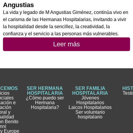
Angustias
La vida y legado de M Angustias Giménez, continúa vivo en
el carisma de las Hermanas Hospitalarias, invitando a vivir
la hospitalidad desde la sencillez, la creatividad, la
confianza y el servicio a las personas más vulnerables.
Leer más
ACEMOS
SER HERMANA
SER FAMILIA
HIS
icios
HOSPITALARIA
HOSPITALARIA
Test
nciales
¿Cómo puedo ser
Jóvenes
gación e
Hermana
Hospitalarios
ación
Hospitalaria?
Laicos Hospitalarios
ral y
Ser voluntario
ualidad
hospitalario
n Benito
nni
ty Europe