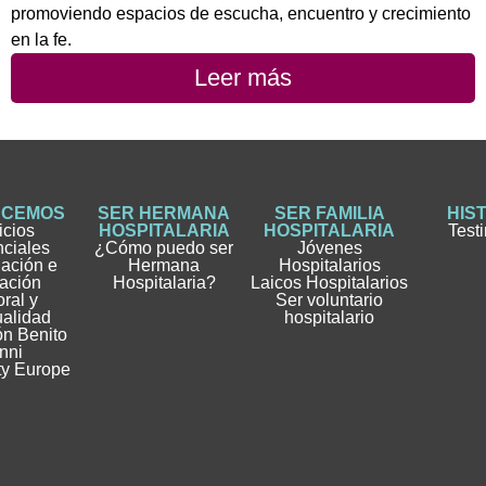
promoviendo espacios de escucha, encuentro y crecimiento
en la fe.
Leer más
ACEMOS
SER HERMANA
SER FAMILIA
HIS
icios
HOSPITALARIA
HOSPITALARIA
Test
nciales
¿Cómo puedo ser
Jóvenes
gación e
Hermana
Hospitalarios
ación
Hospitalaria?
Laicos Hospitalarios
ral y
Ser voluntario
ualidad
hospitalario
n Benito
nni
ty Europe