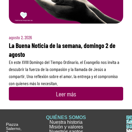
agosto 2, 2026
La Buena Noticia de la semana, domingo 2 de
agosto
En este XVIII Domingo del Tiempo Ordinario, el Evangelio nos invita a
descubrir la fuerza de la compasión y la llamada de Jesús a
compartir. Una reflexión sobre el amor, la entrega y el compromiso
con quienes más lo necesitan.
Leer más
QUIÉNES SOMOS
Q
S
S
HI
NO
D
Nuestra historia
H
H
FA
Te
No
Piazza
E
Misión y valores
Se
H
H
y
Salerno,
M
Nuestros santos
as
¿
Jó
ag