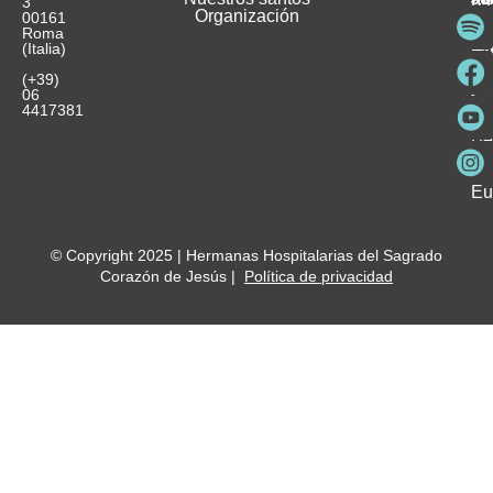
3
Organización
In
pu
Ho
00161
Pu
Roma
e
se
La
es
(Italia)
in
He
Ho
Pa
Ho
Se
(+39)
y
vo
06
es
ho
4417381
Fu
Be
Me
Ho
Eu
© Copyright 2025 | Hermanas Hospitalarias del Sagrado
Corazón de Jesús |
Política de privacidad