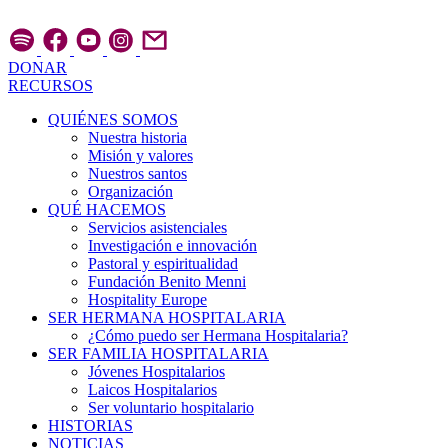
Ir
al
contenido
DONAR
RECURSOS
QUIÉNES SOMOS
Nuestra historia
Misión y valores
Nuestros santos
Organización
QUÉ HACEMOS
Servicios asistenciales
Investigación e innovación
Pastoral y espiritualidad
Fundación Benito Menni
Hospitality Europe
SER HERMANA HOSPITALARIA
¿Cómo puedo ser Hermana Hospitalaria?
SER FAMILIA HOSPITALARIA
Jóvenes Hospitalarios
Laicos Hospitalarios
Ser voluntario hospitalario
HISTORIAS
NOTICIAS