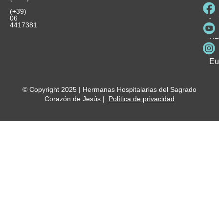
Pa
Ho
Se
(+39)
y
vo
06
es
ho
4417381
Fu
Be
Me
Ho
Eu
© Copyright 2025 | Hermanas Hospitalarias del Sagrado
Corazón de Jesús |
Política de privacidad