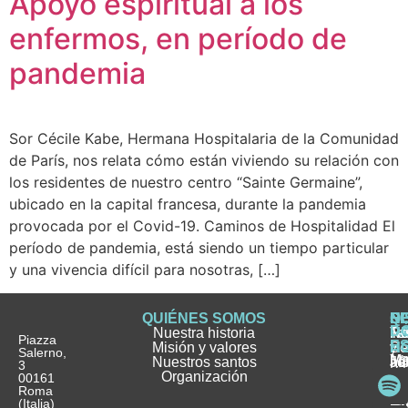
Apoyo espiritual a los
enfermos, en período de
pandemia
Sor Cécile Kabe, Hermana Hospitalaria de la Comunidad
de París, nos relata cómo están viviendo su relación con
los residentes de nuestro centro “Sainte Germaine”,
ubicado en la capital francesa, durante la pandemia
provocada por el Covid-19. Caminos de Hospitalidad El
período de pandemia, está siendo un tiempo particular
y una vivencia difícil para nosotras, […]
QUIÉNES SOMOS
Q
S
S
HI
NO
D
Nuestra historia
H
H
FA
Te
No
Piazza
E
Misión y valores
Se
H
H
y
Salerno,
M
Nuestros santos
as
¿
Jó
ag
3
Organización
In
pu
Ho
00161
Pu
Roma
e
se
La
es
(Italia)
in
He
Ho