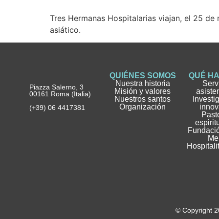
Tres Hermanas Hospitalarias viajan, el 25 de 
asiático.
QUIÉNES SOMOS
QUÉ H
Nuestra historia
Serv
Piazza Salerno, 3
Misión y valores
asiste
00161 Roma (Italia)
Nuestros santos
Investi
Organización
innov
(+39) 06 4417381
Pasto
espirit
Fundació
Me
Hospitali
© Copyright 2