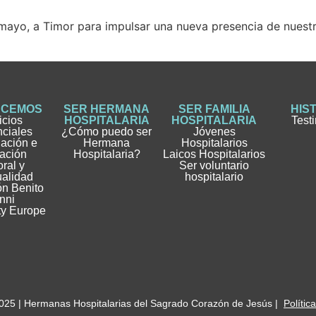
mayo, a Timor para impulsar una nueva presencia de nuestra 
ACEMOS
SER HERMANA
SER FAMILIA
HIS
icios
HOSPITALARIA
HOSPITALARIA
Test
nciales
¿Cómo puedo ser
Jóvenes
gación e
Hermana
Hospitalarios
ación
Hospitalaria?
Laicos Hospitalarios
ral y
Ser voluntario
ualidad
hospitalario
n Benito
nni
ty Europe
025 | Hermanas Hospitalarias del Sagrado Corazón de Jesús |
Polític