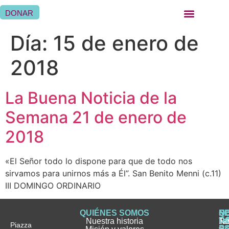
DONAR
QUIÉNES SOMOS
QUÉ HACEMOS
SER HERMANA HOSPITALARIA
SER FAMILIA HOSPITALARIA
DÓNDE ESTAMOS
Día:
15 de enero de
2018
La Buena Noticia de la
Semana 21 de enero de
2018
«El Señor todo lo dispone para que de todo nos
sirvamos para unirnos más a Él”. San Benito Menni (c.11)
III DOMINGO ORDINARIO
QUIÉNES SOMOS
Q
S
S
HI
NO
D
Nuestra historia
H
H
FA
Te
No
Piazza
E