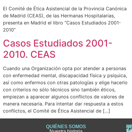
El Comité de Ética Asistencial de la Provincia Canónica
de Madrid (CEAS), de las Hermanas Hospitalarias,
presenta en Madrid el libro “Casos Estudiados 2001-
2010”
Casos Estudiados 2001-
2010. CEAS
Cuando una Organización opta por atender a personas
con enfermedad mental, discapacidad física y psíquica,
así como enfermos con otras patologías y elige hacerlo
con criterios no sólo técnicos sino también éticos,
empiezan a aparecer algunos conflictos de valores de
manera necesaria. Para intentar dar respuesta a estos
conflictos, el Comité de Ética Asistencial de […]
QUIÉNES SOMOS
Q
S
S
HI
NO
D
Nuestra historia
H
H
FA
Te
No