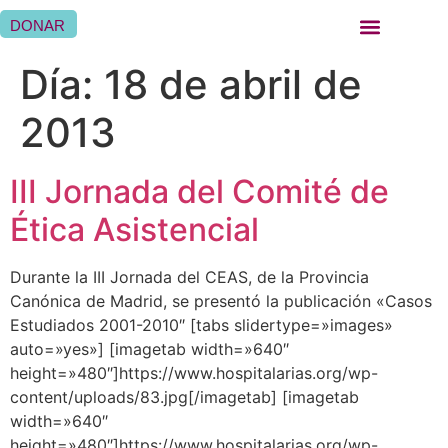
DONAR
QUIÉNES SOMOS
QUÉ HACEMOS
SER HERMANA HOSPITALARIA
SER FAMILIA HOSPITALARIA
DÓNDE ESTAMOS
Día:
18 de abril de
2013
III Jornada del Comité de
Ética Asistencial
Durante la III Jornada del CEAS, de la Provincia
Canónica de Madrid, se presentó la publicación «Casos
Estudiados 2001-2010″ [tabs slidertype=»images»
auto=»yes»] [imagetab width=»640″
height=»480″]https://www.hospitalarias.org/wp-
content/uploads/83.jpg[/imagetab] [imagetab
width=»640″
height=»480″]https://www.hospitalarias.org/wp-