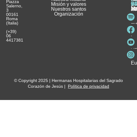
Piazza
E
Misión y valores
Se
H
H
y
Salerno,
M
Nuestros santos
as
¿
Jó
ag
3
Organización
In
pu
Ho
00161
Pu
Roma
e
se
La
es
(Italia)
in
He
Ho
Pa
Ho
Se
(+39)
y
vo
06
es
ho
4417381
Fu
Be
Me
Ho
Eu
© Copyright 2025 | Hermanas Hospitalarias del Sagrado
Corazón de Jesús |
Política de privacidad