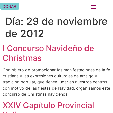
DONAR
QUIÉNES SOMOS
QUÉ HACEMOS
SER HERMANA HOSPITALARIA
SER FAMILIA HOSPITALARIA
DÓNDE ESTAMOS
Día:
29 de noviembre
de 2012
I Concurso Navideño de
Christmas
Con objeto de promocionar las manifestaciones de la fe
cristiana y las expresiones culturales de arraigo y
tradición popular, que tienen lugar en nuestros centros
con motivo de las fiestas de Navidad, organizamos este
concurso de Christmas navideños.
XXIV Capítulo Provincial