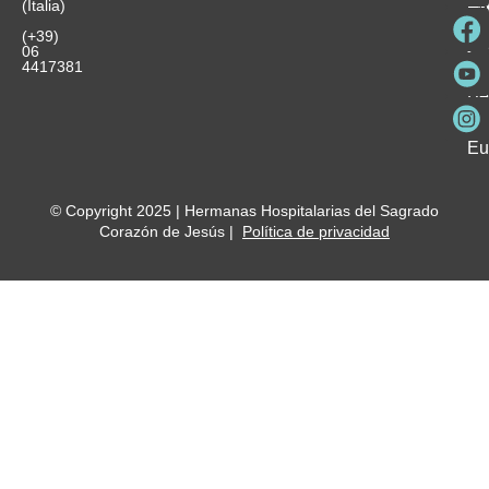
(Italia)
in
He
Ho
Pa
Ho
Se
(+39)
y
vo
06
es
ho
4417381
Fu
Be
Me
Ho
Eu
© Copyright 2025 | Hermanas Hospitalarias del Sagrado
Corazón de Jesús |
Política de privacidad