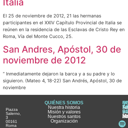
Italia
El 25 de noviembre de 2012, 21 las hermanas
participantes en el XXIV Capítulo Provincial de Italia se
reúnen en la residencia de las Esclavas de Cristo Rey en
Roma, Vía del Monte Cucco, 25.
San Andres, Apóstol, 30 de
noviembre de 2012
“ Inmediatamente dejaron la barca y a su padre y lo
siguieron. (Mateo 4, 18-22) San Andrés, Apóstol, 30 de
noviembre
QUIÉNES SOMOS
Q
S
S
HI
NO
D
Nuestra historia
H
H
FA
Te
No
Piazza
E
Misión y valores
Se
H
H
y
Salerno,
M
Nuestros santos
as
¿
Jó
ag
3
Organización
In
pu
Ho
00161
Pu
Roma
e
se
La
es