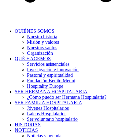
QUIÉNES SOMOS
Nuestra historia
Misión y valores
Nuestros santos
Organización
QUÉ HACEMOS
Servicios asistenciales
Investigación e innovación
Pastoral y espiritualidad
Fundación Benito Menni
Hospitality Europe
SER HERMANA HOSPITALARIA
¿Cómo puedo ser Hermana Hospitalaria?
SER FAMILIA HOSPITALARIA
Jóvenes Hospitalarios
Laicos Hospitalarios
Ser voluntario hospitalario
HISTORIAS
NOTICIAS
Noticias y agenda