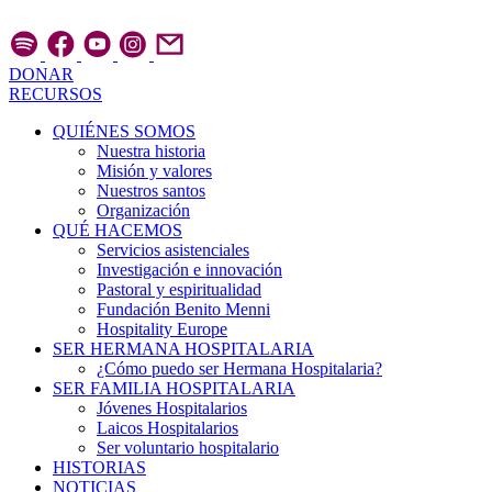
Ir
al
contenido
DONAR
RECURSOS
QUIÉNES SOMOS
Nuestra historia
Misión y valores
Nuestros santos
Organización
QUÉ HACEMOS
Servicios asistenciales
Investigación e innovación
Pastoral y espiritualidad
Fundación Benito Menni
Hospitality Europe
SER HERMANA HOSPITALARIA
¿Cómo puedo ser Hermana Hospitalaria?
SER FAMILIA HOSPITALARIA
Jóvenes Hospitalarios
Laicos Hospitalarios
Ser voluntario hospitalario
HISTORIAS
NOTICIAS