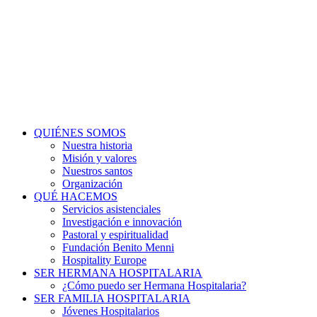
QUIÉNES SOMOS
Nuestra historia
Misión y valores
Nuestros santos
Organización
QUÉ HACEMOS
Servicios asistenciales
Investigación e innovación
Pastoral y espiritualidad
Fundación Benito Menni
Hospitality Europe
SER HERMANA HOSPITALARIA
¿Cómo puedo ser Hermana Hospitalaria?
SER FAMILIA HOSPITALARIA
Jóvenes Hospitalarios