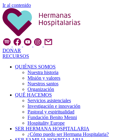
Ir al contenido
DONAR
RECURSOS
QUIÉNES SOMOS
Nuestra historia
Misión y valores
Nuestros santos
Organización
QUÉ HACEMOS
Servicios asistenciales
Investigación e innovación
Pastoral y espiritualidad
Fundación Benito Menni
Hospitality Europe
SER HERMANA HOSPITALARIA
¿Cómo puedo ser Hermana Hospitalaria?
SER FAMILIA HOSPITALARIA