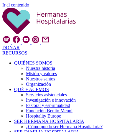
Ir al contenido
DONAR
RECURSOS
QUIÉNES SOMOS
Nuestra historia
Misión y valores
Nuestros santos
Organización
QUÉ HACEMOS
Servicios asistenciales
Investigación e innovación
Pastoral y espiritualidad
Fundación Benito Menni
Hospitality Europe
SER HERMANA HOSPITALARIA
¿Cómo puedo ser Hermana Hospitalaria?
SER FAMILIA HOSPITALARIA