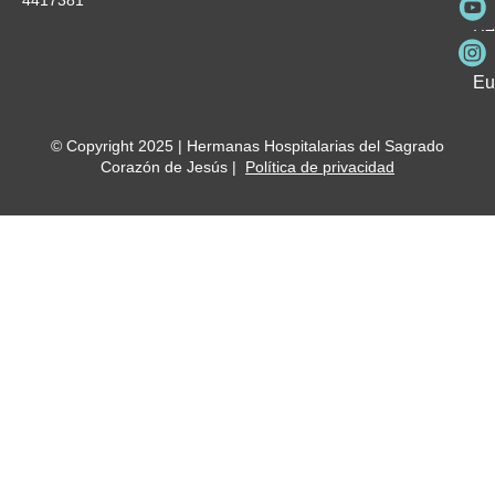
Fu
Be
Me
Ho
Eu
© Copyright 2025 | Hermanas Hospitalarias del Sagrado
Corazón de Jesús |
Política de privacidad