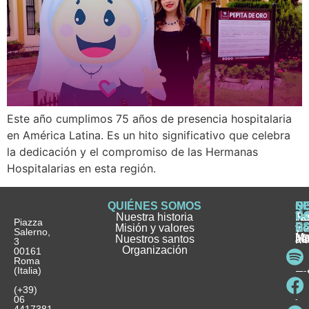
Este año cumplimos 75 años de presencia hospitalaria
en América Latina. Es un hito significativo que celebra
la dedicación y el compromiso de las Hermanas
Hospitalarias en esta región.
QUIÉNES SOMOS
Q
S
S
HI
NO
D
Nuestra historia
H
H
FA
Te
No
Piazza
E
Misión y valores
Se
H
H
y
Salerno,
M
Nuestros santos
as
¿
Jó
ag
3
Organización
In
pu
Ho
00161
Pu
Roma
e
se
La
es
(Italia)
in
He
Ho
Pa
Ho
Se
(+39)
y
vo
06
es
ho
4417381