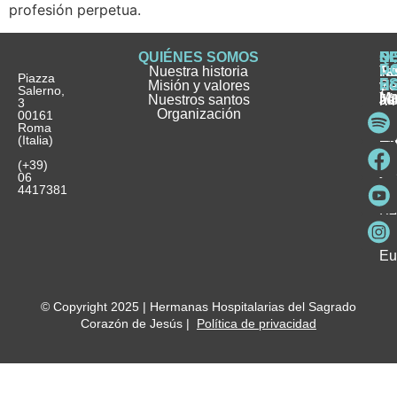
profesión perpetua.
QUIÉNES SOMOS
Q
S
S
HI
NO
D
Nuestra historia
H
H
FA
Te
No
Piazza
E
Misión y valores
Se
H
H
y
Salerno,
M
Nuestros santos
as
¿
Jó
ag
3
Organización
In
pu
Ho
00161
Pu
Roma
e
se
La
es
(Italia)
in
He
Ho
Pa
Ho
Se
(+39)
y
vo
06
es
ho
4417381
Fu
Be
Me
Ho
Eu
© Copyright 2025 | Hermanas Hospitalarias del Sagrado
Corazón de Jesús |
Política de privacidad