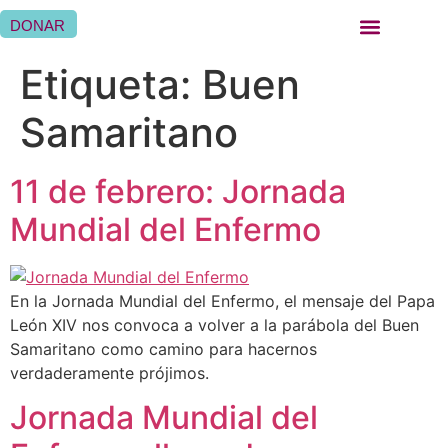
DONAR
QUIÉNES SOMOS
QUÉ HACEMOS
SER HERMANA HOSPITALARIA
SER FAMILIA HOSPITALARIA
DÓNDE ESTAMOS
Etiqueta:
Buen
Samaritano
11 de febrero: Jornada
Mundial del Enfermo
En la Jornada Mundial del Enfermo, el mensaje del Papa
León XIV nos convoca a volver a la parábola del Buen
Samaritano como camino para hacernos
verdaderamente prójimos.
Jornada Mundial del