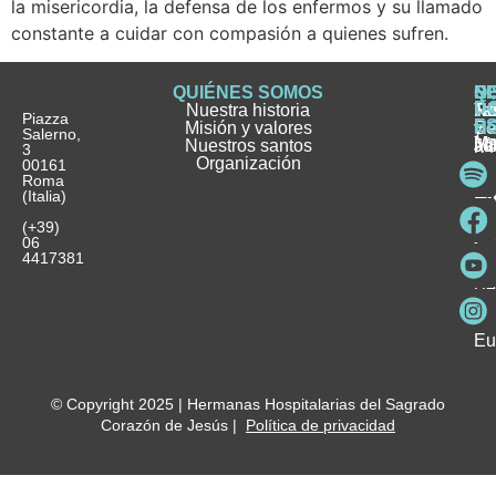
la misericordia, la defensa de los enfermos y su llamado
constante a cuidar con compasión a quienes sufren.
QUIÉNES SOMOS
Q
S
S
HI
NO
D
Nuestra historia
H
H
FA
Te
No
Piazza
E
Misión y valores
Se
H
H
y
Salerno,
M
Nuestros santos
as
¿
Jó
ag
3
Organización
In
pu
Ho
00161
Pu
Roma
e
se
La
es
(Italia)
in
He
Ho
Pa
Ho
Se
(+39)
y
vo
06
es
ho
4417381
Fu
Be
Me
Ho
Eu
© Copyright 2025 | Hermanas Hospitalarias del Sagrado
Corazón de Jesús |
Política de privacidad