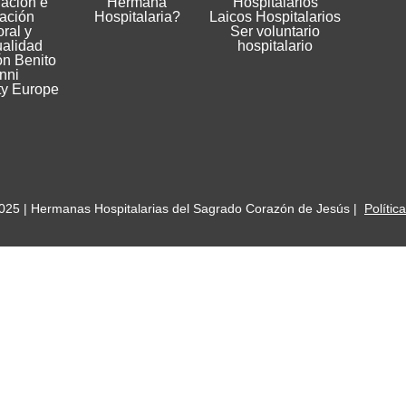
gación e
Hermana
Hospitalarios
ación
Hospitalaria?
Laicos Hospitalarios
ral y
Ser voluntario
ualidad
hospitalario
n Benito
nni
ty Europe
025 | Hermanas Hospitalarias del Sagrado Corazón de Jesús |
Polític