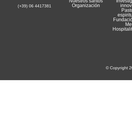
Nuestros santos
Investi
Organización
innov
(+39) 06 4417381
Pasto
espirit
Fundació
Me
Hospitali
© Copyright 2