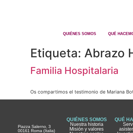
QUIÉNES SOMOS
QUÉ HACEM
Etiqueta:
Abrazo H
Familia Hospitalaria
Os compartimos el testimonio de Mariana Bote
QUIÉNES SOMOS
QUÉ H
Nuestra historia
Serv
Piazza Salerno, 3
Misión y valores
asiste
00161 Roma (Italia)