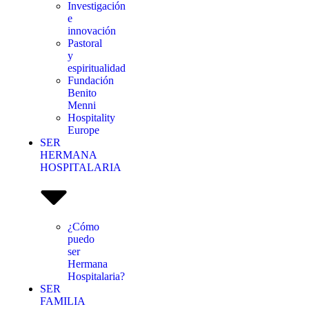
Investigación
e
innovación
Pastoral
y
espiritualidad
Fundación
Benito
Menni
Hospitality
Europe
SER
HERMANA
HOSPITALARIA
¿Cómo
puedo
ser
Hermana
Hospitalaria?
SER
FAMILIA