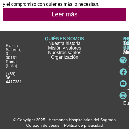
y el compromiso con quienes más lo necesitan.
Leer más
QUIÉNES SOMOS
Q
S
S
HI
NO
D
Nuestra historia
H
H
FA
Te
No
Piazza
E
Misión y valores
Se
H
H
y
Salerno,
M
Nuestros santos
as
¿
Jó
ag
3
Organización
In
pu
Ho
00161
Pu
Roma
e
se
La
es
(Italia)
in
He
Ho
Pa
Ho
Se
(+39)
y
vo
06
es
ho
4417381
Fu
Be
Me
Ho
Eu
© Copyright 2025 | Hermanas Hospitalarias del Sagrado
Corazón de Jesús |
Política de privacidad