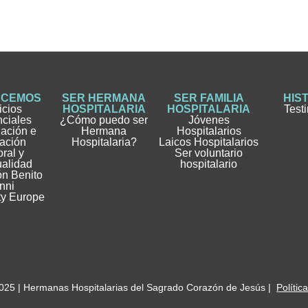
ACEMOS
SER HERMANA
SER FAMILIA
HIS
icios
HOSPITALARIA
HOSPITALARIA
Test
nciales
¿Cómo puedo ser
Jóvenes
gación e
Hermana
Hospitalarios
ación
Hospitalaria?
Laicos Hospitalarios
ral y
Ser voluntario
ualidad
hospitalario
n Benito
nni
ty Europe
025 | Hermanas Hospitalarias del Sagrado Corazón de Jesús |
Polític