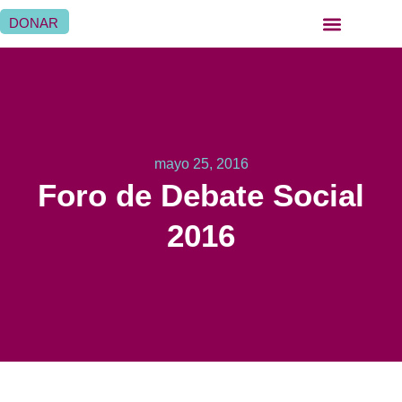
DONAR
QUIÉNES SOMOS
QUÉ HACEMOS
SER HERMANA HOSPITALARIA
SER FAMILIA HOSPITALARIA
DÓNDE ESTAMOS
mayo 25, 2016
Foro de Debate Social
2016