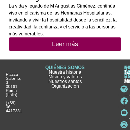
La vida y legado de M Angustias Giménez, continúa
vivo en el carisma de las Hermanas Hospitalarias,
invitando a vivir la hospitalidad desde la sencillez, la
creatividad, la confianza y el servicio a las personas
más vulnerables.
Leer más
QUIÉNES SOMOS
Q
S
S
HI
NO
D
Nuestra historia
H
H
FA
Te
No
Piazza
E
Misión y valores
Se
H
H
y
Salerno,
M
Nuestros santos
as
¿
Jó
ag
3
Organización
In
pu
Ho
00161
Pu
Roma
e
se
La
es
(Italia)
in
He
Ho
Pa
Ho
Se
(+39)
y
vo
06
es
ho
4417381
Fu
Be
Me
Ho