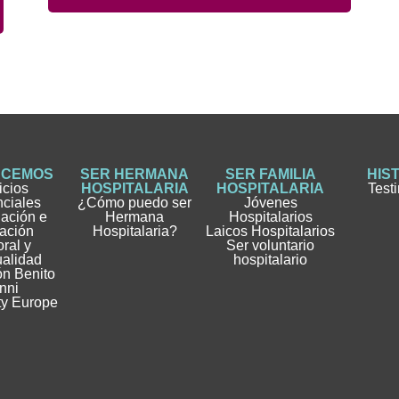
ACEMOS
SER HERMANA
SER FAMILIA
HIS
icios
HOSPITALARIA
HOSPITALARIA
Test
nciales
¿Cómo puedo ser
Jóvenes
gación e
Hermana
Hospitalarios
ación
Hospitalaria?
Laicos Hospitalarios
ral y
Ser voluntario
ualidad
hospitalario
n Benito
nni
ty Europe