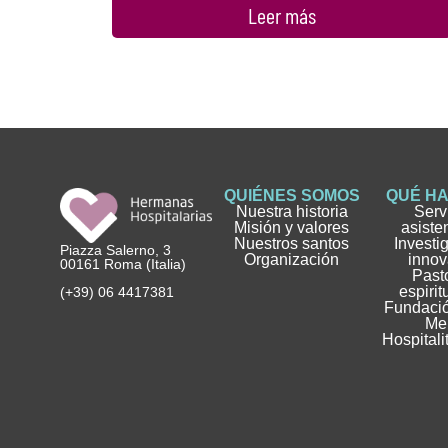
Leer más
QUIÉNES SOMOS
QUÉ H
Nuestra historia
Serv
Misión y valores
asiste
Nuestros santos
Investi
Piazza Salerno, 3
Organización
innov
00161 Roma (Italia)
Pasto
espirit
(+39) 06 4417381
Fundació
Me
Hospitali