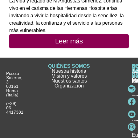
La vida y legado de M Angustias Giménez, continúa
vivo en el carisma de las Hermanas Hospitalarias,
invitando a vivir la hospitalidad desde la sencillez, la
creatividad, la confianza y el servicio a las personas
más vulnerables.
Leer más
QUIÉNES SOMOS
Q
S
S
HI
NO
D
Nuestra historia
H
H
FA
Te
No
Piazza
E
Misión y valores
Se
H
H
y
Salerno,
M
Nuestros santos
as
¿
Jó
ag
3
Organización
In
pu
Ho
00161
Pu
Roma
e
se
La
es
(Italia)
in
He
Ho
Pa
Ho
Se
(+39)
y
vo
06
es
ho
4417381
Fu
Be
Me
Ho
Eu