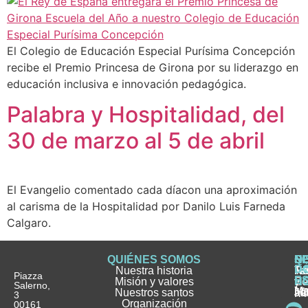
El Colegio de Educación Especial Purísima Concepción
recibe el Premio Princesa de Girona por su liderazgo en
educación inclusiva e innovación pedagógica.
Palabra y Hospitalidad, del
30 de marzo al 5 de abril
El Evangelio comentado cada díacon una aproximación
al carisma de la Hospitalidad por Danilo Luis Farneda
Calgaro.
QUIÉNES SOMOS
Q
S
S
HI
NO
D
Nuestra historia
H
H
FA
Te
No
Piazza
E
Misión y valores
Se
H
H
y
Salerno,
M
Nuestros santos
as
¿
Jó
ag
3
Organización
In
pu
Ho
00161
Pu