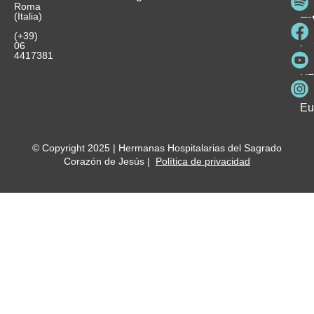
Roma
e
se
La
es
(Italia)
in
He
Ho
Pa
Ho
Se
(+39)
y
vo
06
es
ho
4417381
Fu
Be
Me
Ho
Eu
© Copyright 2025 | Hermanas Hospitalarias del Sagrado
Corazón de Jesús |
Política de privacidad