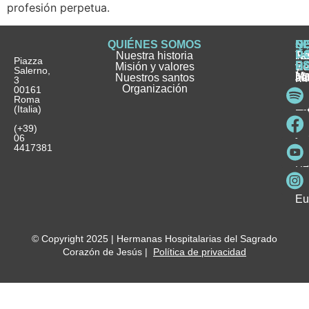
profesión perpetua.
QUIÉNES SOMOS
Q
S
S
HI
NO
D
Nuestra historia
H
H
FA
Te
No
Piazza
E
Misión y valores
Se
H
H
y
Salerno,
M
Nuestros santos
as
¿
Jó
ag
3
Organización
In
pu
Ho
00161
Pu
Roma
e
se
La
es
(Italia)
in
He
Ho
Pa
Ho
Se
(+39)
y
vo
06
es
ho
4417381
Fu
Be
Me
Ho
Eu
© Copyright 2025 | Hermanas Hospitalarias del Sagrado
Corazón de Jesús |
Política de privacidad