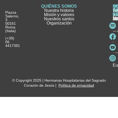
QUIÉNES SOMOS
Q
S
S
HI
NO
D
Nuestra historia
H
H
FA
Te
No
Piazza
E
Misión y valores
Se
H
H
y
Salerno,
M
Nuestros santos
as
¿
Jó
ag
3
Organización
In
pu
Ho
00161
Pu
Roma
e
se
La
es
(Italia)
in
He
Ho
Pa
Ho
Se
(+39)
y
vo
06
es
ho
4417381
Fu
Be
Me
Ho
Eu
© Copyright 2025 | Hermanas Hospitalarias del Sagrado
Corazón de Jesús |
Política de privacidad