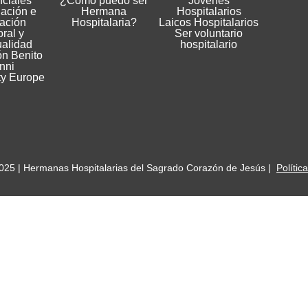
nciales
¿Cómo puedo ser
Jóvenes
gación e
Hermana
Hospitalarios
ación
Hospitalaria?
Laicos Hospitalarios
ral y
Ser voluntario
ualidad
hospitalario
n Benito
nni
ty Europe
025 | Hermanas Hospitalarias del Sagrado Corazón de Jesús |
Polític