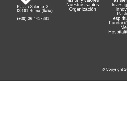
Misión y valores
asiste
Nuestros santos
Investi
Piazza Salerno, 3
Organización
innov
00161 Roma (Italia)
Pasto
espirit
(+39) 06 4417381
Fundació
Me
Hospitali
© Copyright 2